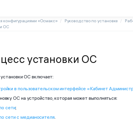
ия конфигурациями «Осмакс»
Руководство по установке
Раб
ки ОС
цесс установки ОС
установки ОС включает:
ройки в пользовательском интерфейсе «Кабинет Админист
новку ОС на устройство, которая может выполняться:
по сети
;
по сети с медианосителя
.