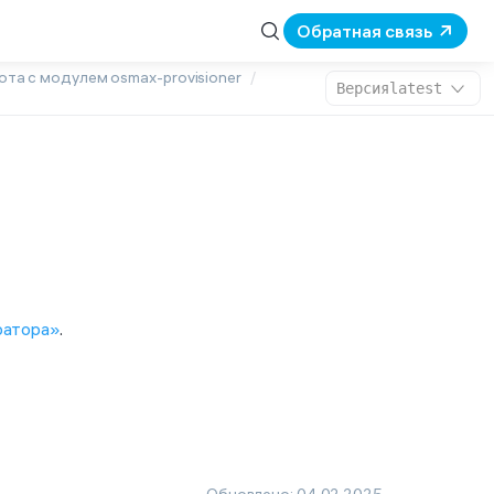
Обратная связь
ота с модулем osmax-provisioner
Версия
latest
ратора»
.
Обновлено:
04.02.2025