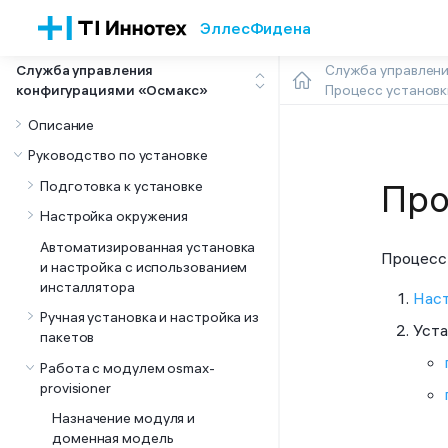
Эллес
Фидена
Служба управления
Служба управлен
конфигурациями «Осмакс»
Процесс установ
Описание
Руководство по установке
Подготовка к установке
Про
Настройка окружения
Автоматизированная установка
Процесс 
и настройка с использованием
инсталлятора
Наст
Ручная установка и настройка из
Уста
пакетов
Работа с модулем osmax-
provisioner
Назначение модуля и
доменная модель