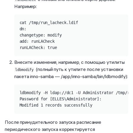
Например:
cat /tmp/run_lacheck.ldif

dn:

changetype: modify

add: runLACheck

runLACheck: true
Внесите изменения, например, с помощью утилиты
(полный путь к утилите после установки
ldbmodify
пакета inno-samba — /app/inno-samba/bin/ldbmodify):
ldbmodify -H ldap://dc1 -U Administrator /tmp/run
Password for [ELLES\Administrator]:

Modified 1 records successfully
После принудительного запуска расписание
периодического запуска корректируется