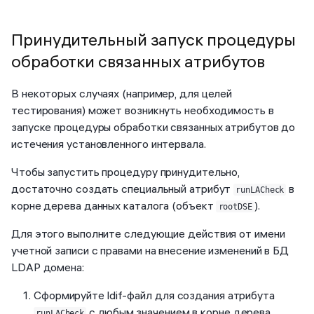
Принудительный запуск процедуры
обработки связанных атрибутов
В некоторых случаях (например, для целей
тестирования) может возникнуть необходимость в
запуске процедуры обработки связанных атрибутов до
истечения установленного интервала.
Чтобы запустить процедуру принудительно,
достаточно создать специальный атрибут
в
runLACheck
корне дерева данных каталога (объект
).
rootDSE
Для этого выполните следующие действия от имени
учетной записи с правами на внесение изменений в БД
LDAP домена:
Сформируйте ldif-файл для создания атрибута
с любым значением в корне дерева.
runLACheck