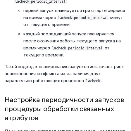
:
lacheck:periodic_interval
первый запуск планируется при старте сервиса
на время через
минут
lacheck:periodic_interval
от текущего времени;
каждый последующий запуск планируется
после окончания работы текущего запуска на
время через
от
lacheck:periodic_interval
текущего времени.
Такой подход к планированию запусков исключает риск
возникновения конфликта из-за наличия двух
параллельно работающих процессов
.
lacheck
Настройка периодичности запусков
процедуры обработки связанных
атрибутов
По умолчанию интервал запуска процедуры составляет