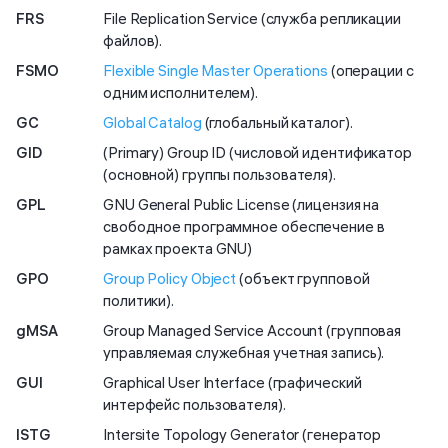
FRS
File Replication Service (служба репликации
файлов).
FSMO
Flexible Single Master Operations
(операции с
одним исполнителем).
GC
Global Catalog
(глобальный каталог).
GID
(Primary) Group ID (числовой идентификатор
(основной) группы пользователя).
GPL
GNU General Public License (лицензия на
свободное программное обеспечение в
рамках проекта GNU)
GPO
Group Policy Object
(объект групповой
политики).
gMSA
Group Managed Service Account (групповая
управляемая служебная учетная запись).
GUI
Graphical User Interface (графический
интерфейс пользователя).
ISTG
Intersite Topology Generator (генератор