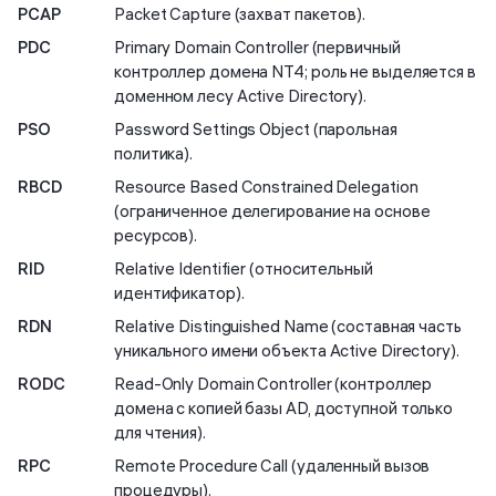
PCAP
Packet Capture (захват пакетов).
PDC
Primary Domain Controller (первичный
контроллер домена NT4; роль не выделяется в
доменном лесу Active Directory).
PSO
Password Settings Object (парольная
политика).
RBCD
Resource Based Constrained Delegation
(ограниченное делегирование на основе
ресурсов).
RID
Relative Identifier (относительный
идентификатор).
RDN
Relative Distinguished Name (составная часть
уникального имени объекта Active Directory).
RODC
Read-Only Domain Controller (контроллер
домена с копией базы AD, доступной только
для чтения).
RPC
Remote Procedure Call (удаленный вызов
процедуры).