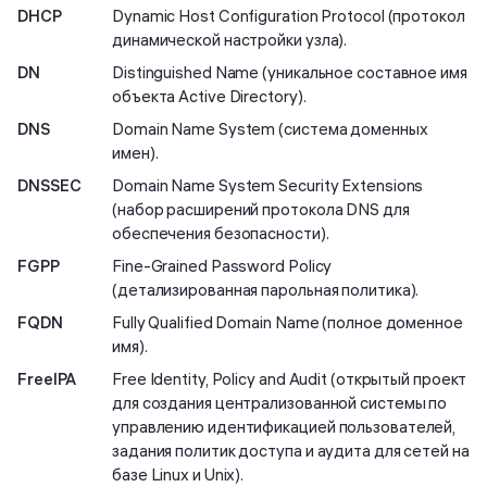
DHCP
Dynamic Host Configuration Protocol (протокол
динамической настройки узла).
DN
Distinguished Name (уникальное составное имя
объекта Active Directory).
DNS
Domain Name System (система доменных
имен).
DNSSEC
Domain Name System Security Extensions
(набор расширений протокола DNS для
обеспечения безопасности).
FGPP
Fine-Grained Password Policy
(детализированная парольная политика).
FQDN
Fully Qualified Domain Name (полное доменное
имя).
FreeIPA
Free Identity, Policy and Audit (открытый проект
для создания централизованной системы по
управлению идентификацией пользователей,
задания политик доступа и аудита для сетей на
базе Linux и Unix).