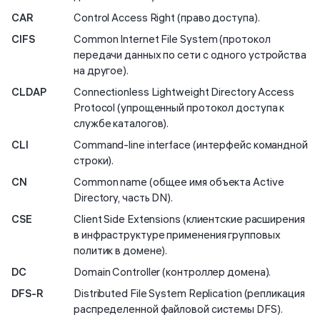
CAR
Control Access Right (право доступа).
CIFS
Common Internet File System (протокол
передачи данных по сети с одного устройства
на другое).
CLDAP
Connectionless Lightweight Directory Access
Protocol (упрощенный протокол доступа к
службе каталогов).
CLI
Command-line interface (интерфейс командной
строки).
CN
Common name (общее имя объекта Active
Directory, часть DN).
СSE
Client Side Extensions (клиентские расширения
в инфраструктуре применения групповых
политик в домене).
DC
Domain Controller (контроллер домена).
DFS-R
Distributed File System Replication (репликация
распределенной файловой системы DFS).