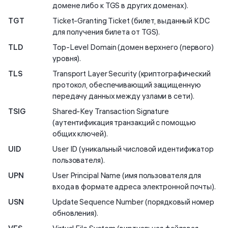
домене либо к TGS в других доменах).
TGT
Ticket-Granting Ticket (билет, выданный KDC
для получения билета от TGS).
TLD
Top-Level Domain (домен верхнего (первого)
уровня).
TLS
Transport Layer Security (криптографический
протокол, обеспечивающий защищенную
передачу данных между узлами в сети).
TSIG
Shared-Key Transaction Signature
(аутентификация транзакций с помощью
общих ключей).
UID
User ID (уникальный числовой идентификатор
пользователя).
UPN
User Principal Name (имя пользователя для
входа в формате адреса электронной почты).
USN
Update Sequence Number (порядковый номер
обновления).