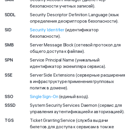
безопасности учетных записей).
SDDL
Security Descriptor Definition Language (язык
определения дескрипторов безопасности).
SID
Security Identifier
(идентификатор
безопасности).
SMB
Server Message Block (сетевой протокол для
общего доступа к файлам).
SPN
Service Principal Name (уникальный
идентификатор экземпляра сервиса).
SSE
Server Side Extensions (серверные расширения
в инфраструктуре применения групповых
политик в домене).
SSO
Single Sign-On
(единый вход).
SSSD
System Security Services Daemon (сервис для
управления аутентификацией и авторизацией).
TGS
Ticket Granting Service (служба выдачи
билетов для доступа к сервисам в том же