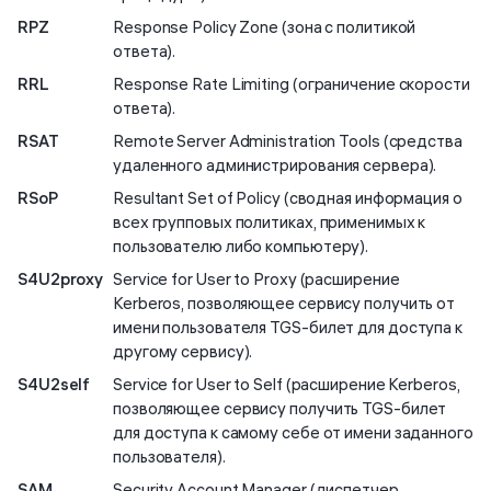
RPZ
Response Policy Zone (зона с политикой
ответа).
RRL
Response Rate Limiting (ограничение скорости
ответа).
RSAT
Remote Server Administration Tools (средства
удаленного администрирования сервера).
RSoP
Resultant Set of Policy (сводная информация о
всех групповых политиках, применимых к
пользователю либо компьютеру).
S4U2proxy
Service for User to Proxy (расширение
Kerberos, позволяющее сервису получить от
имени пользователя TGS-билет для доступа к
другому сервису).
S4U2self
Service for User to Self (расширение Kerberos,
позволяющее сервису получить TGS-билет
для доступа к самому себе от имени заданного
пользователя).
SAM
Security Account Manager (диспетчер