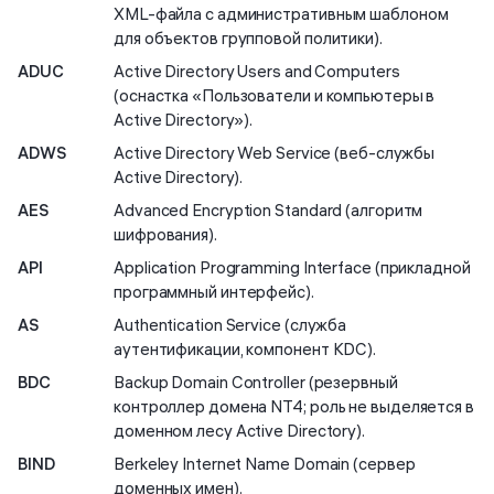
XML-файла с административным шаблоном
для объектов групповой политики).
ADUC
Active Directory Users and Computers
(оснастка «Пользователи и компьютеры в
Active Directory»).
ADWS
Active Directory Web Service (веб-службы
Active Directory).
AES
Advanced Encryption Standard (алгоритм
шифрования).
API
Application Programming Interface (прикладной
программный интерфейс).
AS
Authentication Service (служба
аутентификации, компонент KDC).
BDC
Backup Domain Controller (резервный
контроллер домена NT4; роль не выделяется в
доменном лесу Active Directory).
BIND
Berkeley Internet Name Domain (сервер
доменных имен).