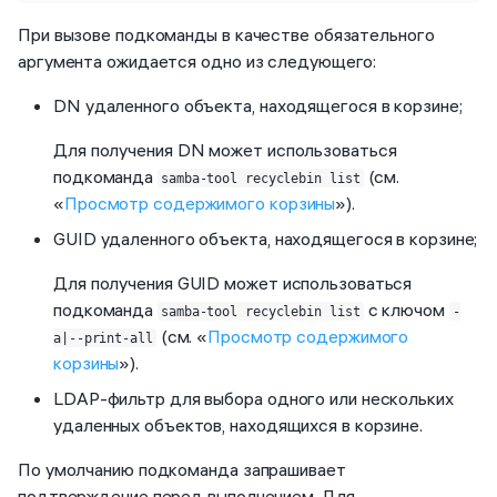
При вызове подкоманды в качестве обязательного
аргумента ожидается одно из следующего:
DN удаленного объекта, находящегося в корзине;
Для получения DN может использоваться
подкоманда
(см.
samba-tool recyclebin list
«
Просмотр содержимого корзины
»).
GUID удаленного объекта, находящегося в корзине;
Для получения GUID может использоваться
подкоманда
с ключом
samba-tool recyclebin list
-
(см. «
Просмотр содержимого
a|--print-all
корзины
»).
LDAP-фильтр для выбора одного или нескольких
удаленных объектов, находящихся в корзине.
По умолчанию подкоманда запрашивает
подтверждение перед выполнением. Для