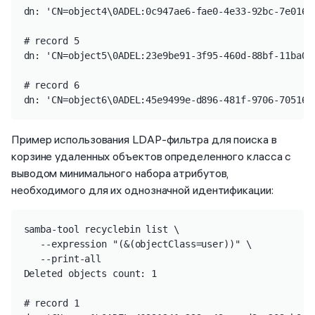
dn: 'CN=object4\0ADEL:0c947ae6-fae0-4e33-92bc-7e016a
# record 5

dn: 'CN=object5\0ADEL:23e9be91-3f95-460d-88bf-11ba04
# record 6

dn: 'CN=object6\0ADEL:45e9499e-d896-481f-9706-705166
Пример использования LDAP-фильтра для поиска в
корзине удаленных объектов определенного класса с
выводом минимального набора атрибутов,
необходимого для их однозначной идентификации:
samba-tool recyclebin list \

   --expression "(&(objectClass=user))" \

   --print-all

Deleted objects count: 1

# record 1
