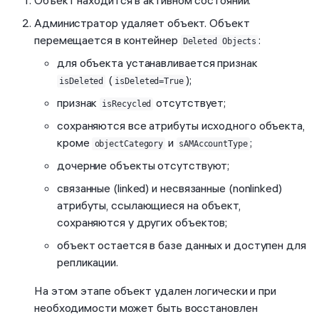
Администратор удаляет объект. Объект
перемещается в контейнер
:
Deleted Objects
для объекта устанавливается признак
(
);
isDeleted
isDeleted=True
признак
отсутствует;
isRecycled
сохраняются все атрибуты исходного объекта,
кроме
и
;
objectCategory
sAMAccountType
дочерние объекты отсутствуют;
связанные (linked) и несвязанные (nonlinked)
атрибуты, ссылающиеся на объект,
сохраняются у других объектов;
объект остается в базе данных и доступен для
репликации.
На этом этапе объект удален логически и при
необходимости может быть восстановлен