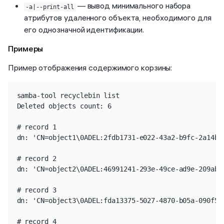
— вывод минимального набора
-a|--print-all
атрибутов удаленного объекта, необходимого для
его однозначной идентификации.
Примеры
Пример отображения содержимого корзины:
samba-tool recyclebin list

Deleted objects count: 6

# record 1

dn: 'CN=object1\0ADEL:2fdb1731-e022-43a2-b9fc-2a14bc
# record 2

dn: 'CN=object2\0ADEL:46991241-293e-49ce-ad9e-209ab0
# record 3

dn: 'CN=object3\0ADEL:fda13375-5027-4870-b05a-090f50
# record 4
