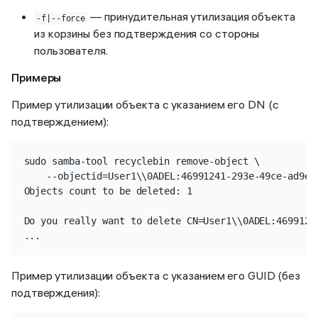
— принудительная утилизация объекта
-f|--force
из корзины без подтверждения со стороны
пользователя.
Примеры
Пример утилизации объекта с указанием его DN (с
подтверждением):
sudo samba-tool recyclebin remove-object \

    --objectid=User1\\0ADEL:46991241-293e-49ce-ad9e-2
Objects count to be deleted: 1

Do you really want to delete CN=User1\\0ADEL:4699124
...
Пример утилизации объекта с указанием его GUID (без
подтверждения):