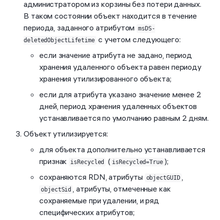
администратором из корзины без потери данных.
В таком состоянии объект находится в течение
периода, заданного атрибутом
msDS-
с учетом следующего:
deletedObjectLifetime
если значение атрибута не задано, период
хранения удаленного объекта равен периоду
хранения утилизированного объекта;
если для атрибута указано значение менее 2
дней, период хранения удаленных объектов
устанавливается по умолчанию равным 2 дням.
Объект утилизируется:
для объекта дополнительно устанавливается
признак
(
);
isRecycled
isRecycled=True
сохраняются RDN, атрибуты
,
objectGUID
, атрибуты, отмеченные как
objectSid
сохраняемые при удалении, и ряд
специфических атрибутов;