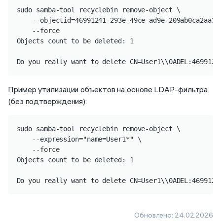
sudo samba-tool recyclebin remove-object \

    --objectid=46991241-293e-49ce-ad9e-209ab0ca2aa3 \
    --force

Objects count to be deleted: 1

Do you really want to delete CN=User1\\0ADEL:4699124
Пример утилизации объектов на основе LDAP-фильтра
(без подтверждения):
sudo samba-tool recyclebin remove-object \

    --expression="name=User1*" \

    --force

Objects count to be deleted: 1

Do you really want to delete CN=User1\\0ADEL:4699124
Обновлено:
24.02.2026