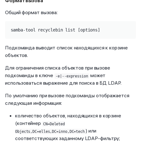
Формат вызова
Общий формат вызова:
samba-tool recyclebin list [options]
Подкоманда выводит список находящихся к корзине
объектов.
Для ограничения списка объектов при вызове
подкоманды в ключе
может
-e|--expression
использоваться выражение для поиска в БД LDAP.
По умолчанию при вызове подкоманды отображается
следующая информация:
количество объектов, находящихся в корзине
(контейнер
CN=Deleted
) или
Objects,DC=elles,DC=inno,DC=tech
соответствующих заданному LDAP-фильтру;