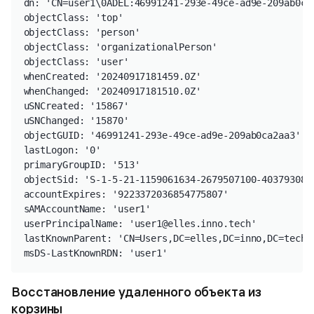
dn: 'CN=user1\0ADEL:46991241-293e-49ce-ad9e-209ab0ca
objectClass: 'top'

objectClass: 'person'

objectClass: 'organizationalPerson'

objectClass: 'user'

whenCreated: '20240917181459.0Z'

whenChanged: '20240917181510.0Z'

uSNCreated: '15867'

uSNChanged: '15870'

objectGUID: '46991241-293e-49ce-ad9e-209ab0ca2aa3'

lastLogon: '0'

primaryGroupID: '513'

objectSid: 'S-1-5-21-1159061634-2679507100-403793082-
accountExpires: '9223372036854775807'

sAMAccountName: 'user1'

userPrincipalName: 'user1@elles.inno.tech'

lastKnownParent: 'CN=Users,DC=elles,DC=inno,DC=tech'

msDS-LastKnownRDN: 'user1'
Восстановление удаленного объекта из
корзины