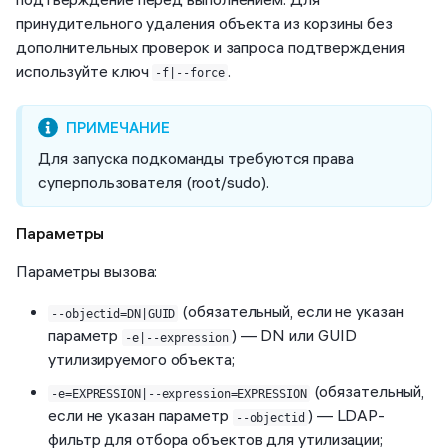
принудительного удаления объекта из корзины без
дополнительных проверок и запроса подтверждения
используйте ключ
.
-f|--force
Для запуска подкоманды требуются права
суперпользователя (root/sudo).
Параметры
Параметры вызова:
(обязательный, если не указан
--objectid=DN|GUID
параметр
) — DN или GUID
-e|--expression
утилизируемого объекта;
(обязательный,
-e=EXPRESSION|--expression=EXPRESSION
если не указан параметр
) — LDAP-
--objectid
фильтр для отбора объектов для утилизации;