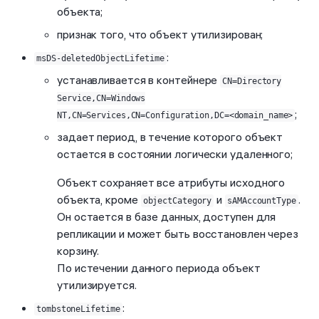
объекта;
признак того, что объект утилизирован;
:
msDS-deletedObjectLifetime
устанавливается в контейнере
CN=Directory
Service,CN=Windows
;
NT,CN=Services,CN=Configuration,DC=<domain_name>
задает период, в течение которого объект
остается в состоянии логически удаленного;
Объект сохраняет все атрибуты исходного
объекта, кроме
и
.
objectCategory
sAMAccountType
Он остается в базе данных, доступен для
репликации и может быть восстановлен через
корзину.
По истечении данного периода объект
утилизируется.
:
tombstoneLifetime