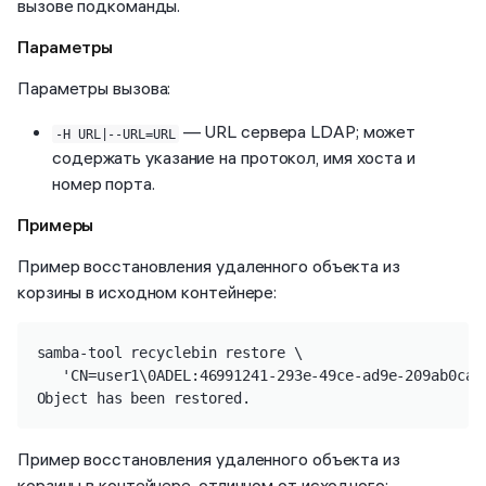
вызове подкоманды.
Параметры
Параметры вызова:
— URL сервера LDAP; может
-H URL|--URL=URL
содержать указание на протокол, имя хоста и
номер порта.
Примеры
Пример восстановления удаленного объекта из
корзины в исходном контейнере:
samba-tool recyclebin restore \

   'CN=user1\0ADEL:46991241-293e-49ce-ad9e-209ab0ca2
Object has been restored.
Пример восстановления удаленного объекта из
корзины в контейнере, отличном от исходного: