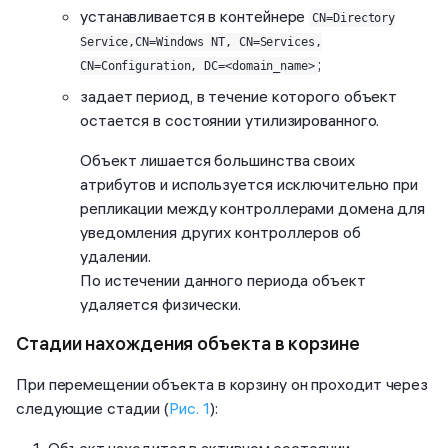
устанавливается в контейнере
CN=Directory
Service,CN=Windows NT, CN=Services,
;
CN=Configuration, DC=<domain_name>
задает период, в течение которого объект
остается в состоянии утилизированного.
Объект лишается большинства своих
атрибутов и используется исключительно при
репликации между контроллерами домена для
уведомления других контроллеров об
удалении.
По истечении данного периода объект
удаляется физически.
Стадии нахождения объекта в корзине
При перемещении объекта в корзину он проходит через
следующие стадии (
Рис. 1
):
Объект находится в активном состоянии.