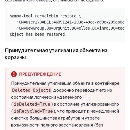
samba-tool recyclebin restore \

   'CN=user1\0ADEL:46991241-293e-49ce-ad9e-209ab0ca2
   'CN=NewGroup,OU=OrgUnit,DC=elles,DC=inno,DC=tech'

Object has been restored.
Принудительная утилизация объекта из
корзины
Принудительная утилизация объекта в контейнере
досрочно переводит его из
Deleted Objects
состояния логически удаленного
(
) в состояние утилизированного
isDeleted=True
(
), что приводит к немедленной
isRecycled=True
очистке большинства атрибутов и утрате
возможности полного восстановления (без