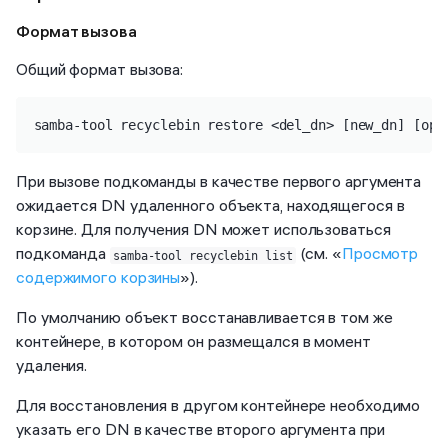
Формат вызова
Общий формат вызова:
samba-tool recyclebin restore <del_dn> [new_dn] [opt
При вызове подкоманды в качестве первого аргумента
ожидается DN удаленного объекта, находящегося в
корзине. Для получения DN может использоваться
подкоманда
(см. «
Просмотр
samba-tool recyclebin list
содержимого корзины
»).
По умолчанию объект восстанавливается в том же
контейнере, в котором он размещался в момент
удаления.
Для восстановления в другом контейнере необходимо
указать его DN в качестве второго аргумента при