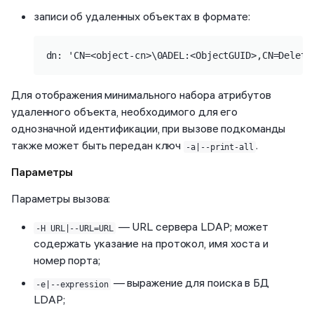
записи об удаленных объектах в формате:
dn: 'CN=<object-cn>\0ADEL:<ObjectGUID>,CN=Delete
Для отображения минимального набора атрибутов
удаленного объекта, необходимого для его
однозначной идентификации, при вызове подкоманды
также может быть передан ключ
.
-a|--print-all
Параметры
Параметры вызова:
— URL сервера LDAP; может
-H URL|--URL=URL
содержать указание на протокол, имя хоста и
номер порта;
— выражение для поиска в БД
-e|--expression
LDAP;