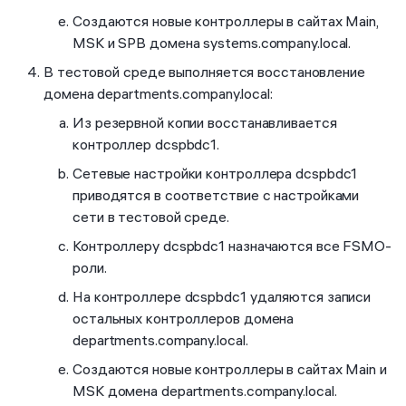
Создаются новые контроллеры в сайтах Main,
MSK и SPB домена systems.company.local.
В тестовой среде выполняется восстановление
домена departments.company.local:
Из резервной копии восстанавливается
контроллер dcspbdc1.
Сетевые настройки контроллера dcspbdc1
приводятся в соответствие с настройками
сети в тестовой среде.
Контроллеру dcspbdc1 назначаются все FSMO-
роли.
На контроллере dcspbdc1 удаляются записи
остальных контроллеров домена
departments.company.local.
Создаются новые контроллеры в сайтах Main и
MSK домена departments.company.local.