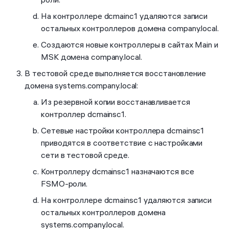
На контроллере dcmainc1 удаляются записи
остальных контроллеров домена company.local.
Создаются новые контроллеры в сайтах Main и
MSK домена company.local.
В тестовой среде выполняется восстановление
домена systems.company.local:
Из резервной копии восстанавливается
контроллер dcmainsc1.
Сетевые настройки контроллера dcmainsc1
приводятся в соответствие с настройками
сети в тестовой среде.
Контроллеру dcmainsc1 назначаются все
FSMO-роли.
На контроллере dcmainsc1 удаляются записи
остальных контроллеров домена
systems.company.local.