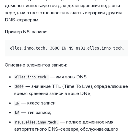
доменов, используются для делегирования подзон и
передачи ответственности за часть иерархии другим
DNS-серверам.
Пример NS-записи:
elles.inno.tech. 3600 IN NS ns01.elles.inno.tech.
Описание элементов записи:
— имя зоны DNS;
elles.inno.tech.
— значение TTL (Time To Live), определяющее
3600
время хранения записи в кэше DNS;
— класс записи;
IN
— тип записи;
NS
— полное доменное имя
ns01.elles.inno.tech.
авторитетного DNS-сервера, обслуживающего