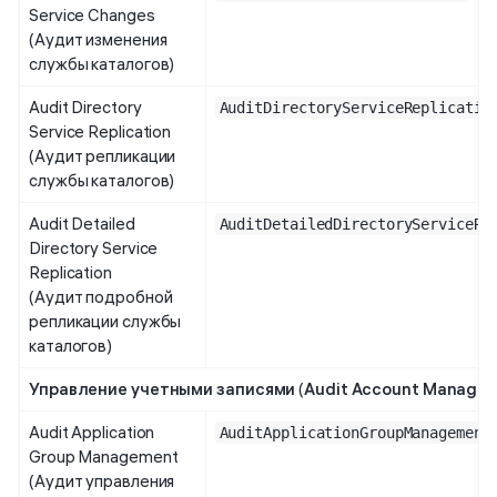
Service Changes
(Аудит изменения
службы каталогов)
Audit Directory
AuditDirectoryServiceReplicatio
Service Replication
(Аудит репликации
службы каталогов)
Audit Detailed
AuditDetailedDirectoryServiceRe
Directory Service
Replication
(Аудит подробной
репликации службы
каталогов)
Управление учетными записями
(
Audit Account Manage
Audit Application
AuditApplicationGroupManagement
Group Management
(Аудит управления