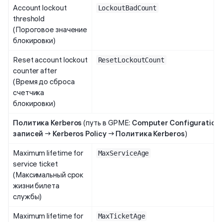
Account lockout
LockoutBadCount
threshold
(Пороговое значение
блокировки)
Reset account lockout
ResetLockoutCount
counter after
(Время до сброса
счетчика
блокировки)
Политика Kerberos
(путь в GPME:
Computer Configuration
записей
→
Kerberos Policy
→
Политика Kerberos
)
Maximum lifetime for
MaxServiceAge
service ticket
(Максимальный срок
жизни билета
службы)
Maximum lifetime for
MaxTicketAge