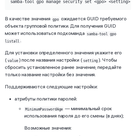
samba-tool gpo manage security set <gpo> <setting> <
В качестве значения
ожидается GUID требуемого
gpo
объекта групповой политики. Для получения GUID
может использоваться подкоманда
samba-tool gpo
.
listall
Для установки определенного значения укажите его
(
) после названия настройки (
). Чтобы
value
setting
сбросить установленное ранее значение, передайте
только название настройки без значения.
Поддерживаются следующие настройки:
атрибуты политики паролей:
— минимальный срок
MinimumPasswordAge
использования пароля до его смены (в днях);
Возможные значения: