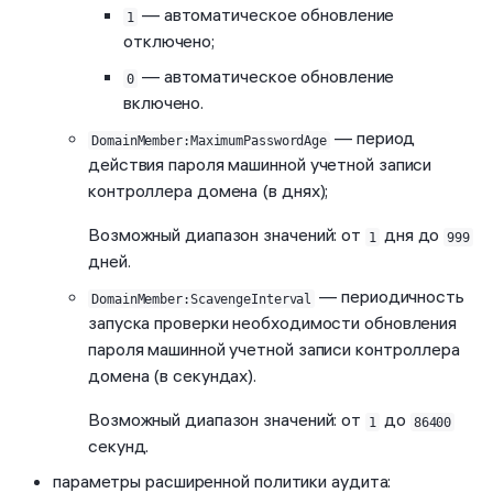
— автоматическое обновление
1
отключено;
— автоматическое обновление
0
включено.
— период
DomainMember:MaximumPasswordAge
действия пароля машинной учетной записи
контроллера домена (в днях);
Возможный диапазон значений: от
дня до
1
999
дней.
— периодичность
DomainMember:ScavengeInterval
запуска проверки необходимости обновления
пароля машинной учетной записи контроллера
домена (в секундах).
Возможный диапазон значений: от
до
1
86400
секунд.
параметры расширенной политики аудита: