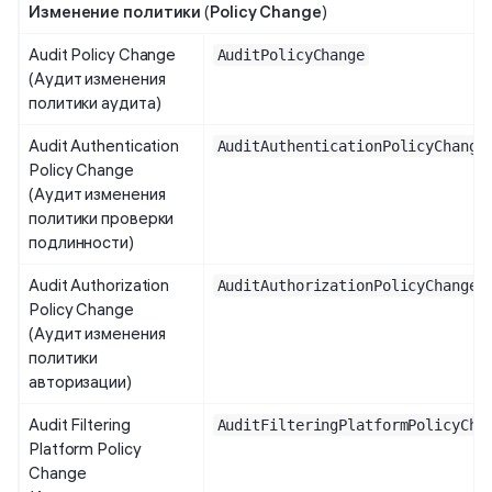
Изменение политики
(
Policy Change
)
Audit Policy Change
AuditPolicyChange
(Аудит изменения
политики аудита)
Audit Authentication
AuditAuthenticationPolicyChange
Policy Change
(Аудит изменения
политики проверки
подлинности)
Audit Authorization
AuditAuthorizationPolicyChange
Policy Change
(Аудит изменения
политики
авторизации)
Audit Filtering
AuditFilteringPlatformPolicyCha
Platform Policy
Change