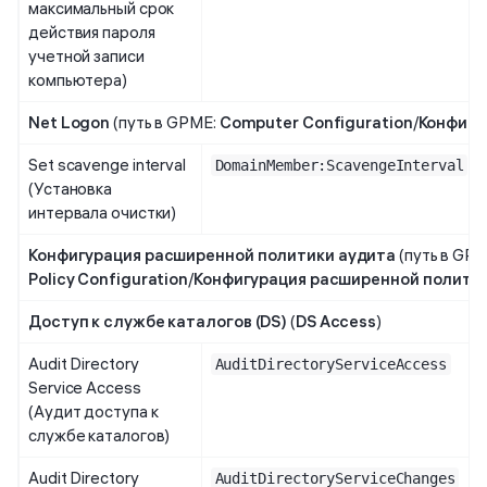
максимальный срок
действия пароля
учетной записи
компьютера)
Net Logon
(путь в GPME:
Computer Configuration
/
Конфигу
Set scavenge interval
DomainMember:ScavengeInterval
(Установка
интервала очистки)
Конфигурация расширенной политики аудита
(путь в GP
Policy Configuration
/
Конфигурация расширенной полити
Доступ к службе каталогов (DS)
(
DS Access
)
Audit Directory
AuditDirectoryServiceAccess
Service Access
(Аудит доступа к
службе каталогов)
Audit Directory
AuditDirectoryServiceChanges