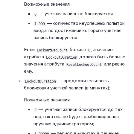
Возможные значения:
— учетная запись не блокируется;
0
— количество неуспешных попыток
1-999
входа, по достижении которого учетная
запись блокируется.
Если
больше
, значение
LockoutBadCount
0
атрибута
должно быть больше
LockoutDuration
значения атрибута
или равно
ResetLockoutCount
ему.
— продолжительность
LockoutDuration
блокировки учетной записи (в минутах);
Возможные значения:
— учетная запись блокируется до тех
0
пор, пока она не будет разблокирована
вручную администратором;
— период в минутах, в течение
1-99999