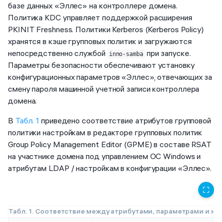
базе данных «Эллес» на контроллере домена.
Политика KDC управляет поддержкой расширения
PKINIT Freshness. Политики Kerberos (Kerberos Policy)
хранятся в кэше групповых политик и загружаются
непосредственно службой
при запуске.
inno-samba
Параметры безопасности обеспечивают установку
конфигурационных параметров «Эллес», отвечающих за
смену пароля машинной учетной записи контроллера
домена.
В
Табл. 1
приведено соответствие атрибутов групповой
политики настройкам в редакторе групповых политик
Group Policy Management Editor (GPME) в составе RSAT
на участнике домена под управлением ОС Windows и
атрибутам LDAP / настройкам в конфигурации «Эллес».
⛶
Табл. 1. Соответствие между атрибутами, параметрами и н