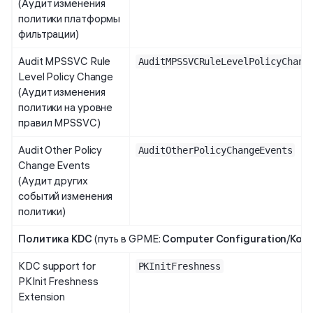
(Аудит изменения
политики платформы
фильтрации)
Audit MPSSVC Rule
AuditMPSSVCRuleLevelPolicyChang
Level Policy Change
(Аудит изменения
политики на уровне
правил MPSSVC)
Audit Other Policy
AuditOtherPolicyChangeEvents
Change Events
(Аудит других
событий изменения
политики)
Политика KDC
(путь в GPME:
Computer Configuration
/
Кон
KDC support for
PKInitFreshness
PKInit Freshness
Extension