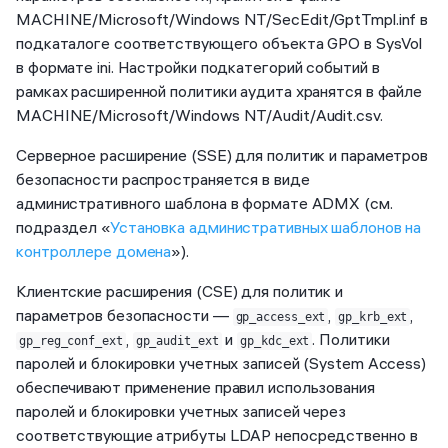
MACHINE/Microsoft/Windows NT/SecEdit/GptTmpl.inf в
подкаталоге соответствующего объекта GPO в SysVol
в формате ini. Настройки подкатегорий событий в
рамках расширенной политики аудита хранятся в файле
MACHINE/Microsoft/Windows NT/Audit/Audit.csv.
Серверное расширение (SSE) для политик и параметров
безопасности распространяется в виде
административного шаблона в формате ADMX (см.
подраздел «
Установка административных шаблонов на
контроллере домена
»).
Клиентские расширения (CSE) для политик и
параметров безопасности —
,
,
gp_access_ext
gp_krb_ext
,
и
. Политики
gp_reg_conf_ext
gp_audit_ext
gp_kdc_ext
паролей и блокировки учетных записей (System Access)
обеспечивают применение правил использования
паролей и блокировки учетных записей через
соответствующие атрибуты LDAP непосредственно в