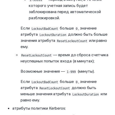
которого учетная запись будет
заблокирована перед автоматической
разблокировкой.
Если
больше
, значение
LockoutBadCount
0
атрибута
должно быть больше
LockoutDuration
значения атрибута
или равно
ResetLockoutCount
ему.
— время до сброса счетчика
ResetLockoutCount
неуспешных попыток входа (в минутах);
Возможные значения —
(минуты).
1-999
Если
больше
, значение
LockoutBadCount
0
атрибута
должно быть
ResetLockoutCount
меньше значения атрибута
или
LockoutDuration
равно ему.
атрибуты политики Kerberos: