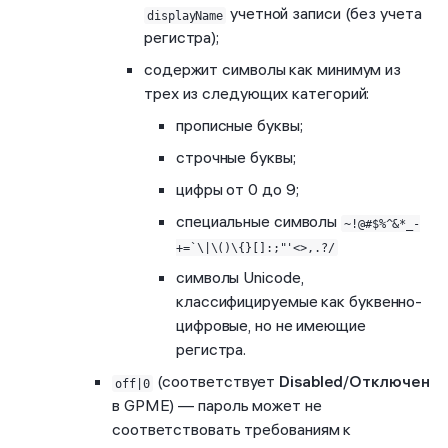
учетной записи (без учета
displayName
регистра);
содержит символы как минимум из
трех из следующих категорий:
прописные буквы;
строчные буквы;
цифры от 0 до 9;
специальные символы
~!@#$%^&*_-
+=`\|\()\{}[]:;"'<>,.?/
символы Unicode,
классифицируемые как буквенно-
цифровые, но не имеющие
регистра.
(соответствует
Disabled
/
Отключен
off|0
в GPME) — пароль может не
соответствовать требованиям к