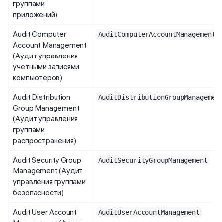
группами
приложений)
Audit Computer
AuditComputerAccountManagement
Account Management
(Аудит управления
учетными записями
компьютеров)
Audit Distribution
AuditDistributionGroupManagemen
Group Management
(Аудит управления
группами
распространения)
Audit Security Group
AuditSecurityGroupManagement
Management (Аудит
управления группами
безопасности)
Audit User Account
AuditUserAccountManagement