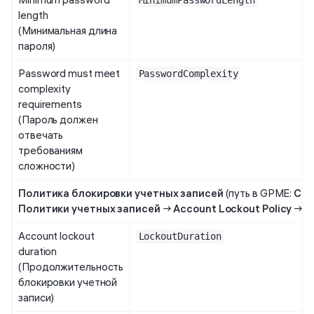
MinimumPasswordLength
length
(Минимальная длина
пароля)
Password must meet
PasswordComplexity
complexity
requirements
(Пароль должен
отвечать
требованиям
сложности)
Политика блокировки учетных записей
(путь в GPME:
Com
Политики учетных записей
→
Account Lockout Policy
→
П
Account lockout
LockoutDuration
duration
(Продолжительность
блокировки учетной
записи)