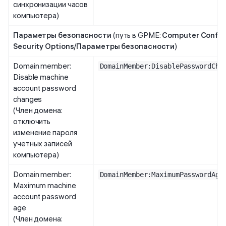
синхронизации часов
компьютера)
Параметры безопасности
(путь в GPME:
Computer Config
Security Options
/
Параметры безопасности
)
Domain member:
DomainMember:DisablePasswordCha
Disable machine
account password
changes
(Член домена:
отключить
изменение пароля
учетных записей
компьютера)
Domain member:
DomainMember:MaximumPasswordAge
Maximum machine
account password
age
(Член домена: