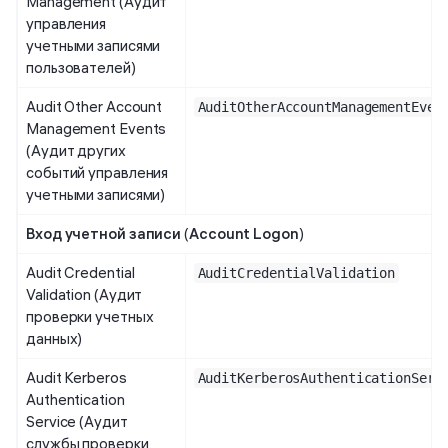
Management (Аудит
управления
учетными записями
пользователей)
Audit Other Account
AuditOtherAccountManagementEven
Management Events
(Аудит других
событий управления
учетными записями)
Вход учетной записи
(
Account Logon
)
Audit Credential
AuditCredentialValidation
Validation (Аудит
проверки учетных
данных)
Audit Kerberos
AuditKerberosAuthenticationServ
Authentication
Service (Аудит
службы проверки