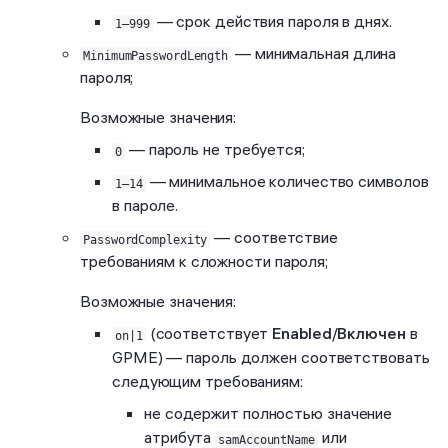
— срок действия пароля в днях.
1–999
— минимальная длина
MinimumPasswordLength
пароля;
Возможные значения:
— пароль не требуется;
0
— минимальное количество символов
1–14
в пароле.
— соответствие
PasswordComplexity
требованиям к сложности пароля;
Возможные значения:
(соответствует
Enabled
/
Включен
в
on|1
GPME) — пароль должен соответствовать
следующим требованиям:
не содержит полностью значение
атрибута
или
samAccountName