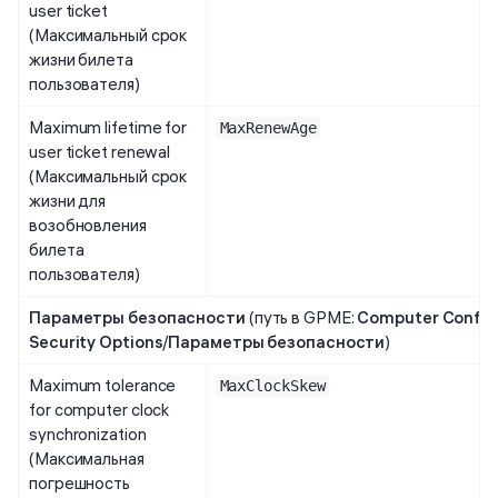
user ticket
(Максимальный срок
жизни билета
пользователя)
Maximum lifetime for
MaxRenewAge
user ticket renewal
(Максимальный срок
жизни для
возобновления
билета
пользователя)
Параметры безопасности
(путь в GPME:
Computer Config
Security Options
/
Параметры безопасности
)
Maximum tolerance
MaxClockSkew
for computer clock
synchronization
(Максимальная
погрешность