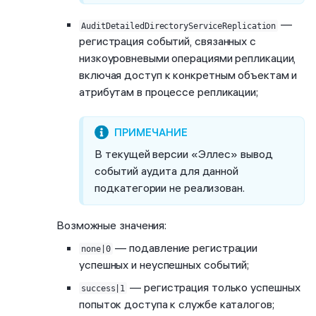
—
AuditDetailedDirectoryServiceReplication
регистрация событий, связанных с
низкоуровневыми операциями репликации,
включая доступ к конкретным объектам и
атрибутам в процессе репликации;
В текущей версии «Эллес» вывод
событий аудита для данной
подкатегории не реализован.
Возможные значения:
— подавление регистрации
none|0
успешных и неуспешных событий;
— регистрация только успешных
success|1
попыток доступа к службе каталогов;