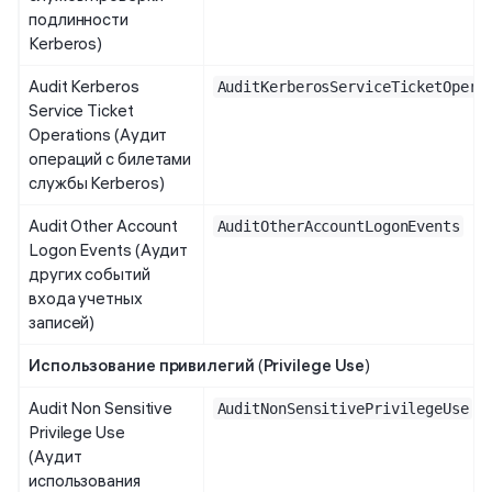
подлинности
Kerberos)
Audit Kerberos
AuditKerberosServiceTicketOpera
Service Ticket
Operations (Аудит
операций с билетами
службы Kerberos)
Audit Other Account
AuditOtherAccountLogonEvents
Logon Events (Аудит
других событий
входа учетных
записей)
Использование привилегий
(
Privilege Use
)
Audit Non Sensitive
AuditNonSensitivePrivilegeUse
Privilege Use
(Аудит
использования