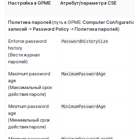
Настройка в GPME
Атрибут/параметр в CSE
Политика паролей
(путь в GPME:
Computer Configuration
записей
→
Password Policy
→
Политика паролей
)
Enforce password
PasswordHistorySize
history
(Вести журнал
паролей)
Maximum password
MaximumPasswordAge
age
(Максимальный срок
действия пароля)
Minimum password
MinimumPasswordAge
age
(Минимальный срок
действия пароля)
Minimum password