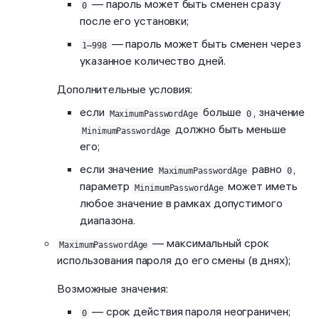
— пароль может быть сменен сразу
0
после его установки;
— пароль может быть сменен через
1–998
указанное количество дней.
Дополнительные условия:
если
больше
, значение
MaximumPasswordAge
0
должно быть меньше
MinimumPasswordAge
его;
если значение
равно
,
MaximumPasswordAge
0
параметр
может иметь
MinimumPasswordAge
любое значение в рамках допустимого
диапазона.
— максимальный срок
MaximumPasswordAge
использования пароля до его смены (в днях);
Возможные значения:
— срок действия пароля неограничен;
0