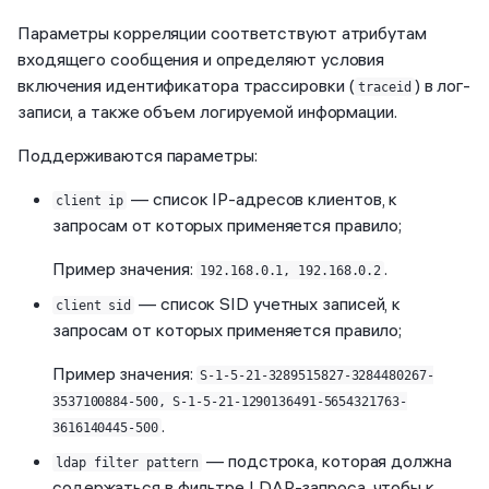
Параметры корреляции соответствуют атрибутам
входящего сообщения и определяют условия
включения идентификатора трассировки (
) в лог-
traceid
записи, а также объем логируемой информации.
Поддерживаются параметры:
— список IP-адресов клиентов, к
client ip
запросам от которых применяется правило;
Пример значения:
.
192.168.0.1, 192.168.0.2
— список SID учетных записей, к
client sid
запросам от которых применяется правило;
Пример значения:
S-1-5-21-3289515827-3284480267-
3537100884-500, S-1-5-21-1290136491-5654321763-
.
3616140445-500
— подстрока, которая должна
ldap filter pattern
содержаться в фильтре LDAP-запроса, чтобы к