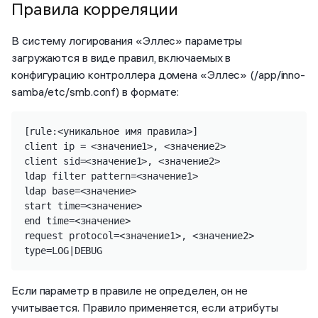
Правила корреляции
В систему логирования «Эллес» параметры
загружаются в виде правил, включаемых в
конфигурацию контроллера домена «Эллес» (/app/inno-
samba/etc/smb.conf) в формате:
[rule:<уникальное имя правила>]

client ip = <значение1>, <значение2>

client sid=<значение1>, <значение2>

ldap filter pattern=<значение1>

ldap base=<значение>

start time=<значение>

end time=<значение>

request protocol=<значение1>, <значение2>

type=LOG|DEBUG
Если параметр в правиле не определен, он не
учитывается. Правило применяется, если атрибуты