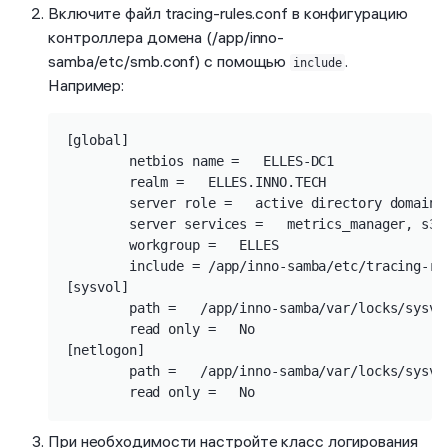
Включите файл tracing-rules.conf в конфигурацию
контроллера домена (/app/inno-
samba/etc/smb.conf) с помощью
.
include
Например:
[global]

        netbios name =   ELLES-DC1

        realm =   ELLES.INNO.TECH

        server role =   active directory domain c
        server services =   metrics_manager, s3f
        workgroup =   ELLES

        include = /app/inno-samba/etc/tracing-rul
[sysvol]

        path =   /app/inno-samba/var/locks/sysvol
        read only =   No

[netlogon]

        path =   /app/inno-samba/var/locks/sysvol
        read only =   No
При необходимости настройте класс логирования