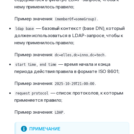
нему применилось правило;
Пример значения:
.
(memberOf=someGroup)
— базовый контекст (base DN), который
ldap base
должен использоваться в LDAP-запросе, чтобы к
нему применилось правило;
Пример значения:
.
dc=elles,dc=inno,dc=tech
,
— время начала и конца
start time
end time
периода действия правила в формате ISO 8601;
Пример значения:
.
2025-10-29T21:00:00
— список протоколов, к которым
request protocol
применяется правило;
Пример значения:
.
LDAP