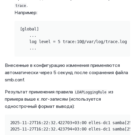
.
trace
Например:
[global]

    ...

    log level = 5 trace:10@/var/log/trace.log

    ...
Внесенные в конфигурацию изменения применяются
автоматически через 5 секунд после сохранения файла
smb.conf.
Результат применения правила
из
LDAPLoggingRule
примера выше к лог-записям (используется
однострочный формат вывода):
2025-11-27T16:22:32.422703+03:00 elles-dc1 samba[254
2025-11-27T16:22:32.423794+03:00 elles-dc1 samba[254