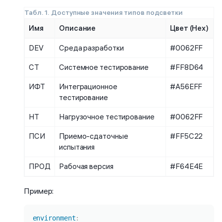
Табл. 1. Доступные значения типов подсветки
Имя
Описание
Цвет (Hex)
DEV
Среда разработки
#0062FF
СТ
Системное тестирование
#FF8D64
ИФТ
Интеграционное
#A56EFF
тестирование
НТ
Нагрузочное тестирование
#0062FF
ПСИ
Приемо-сдаточные
#FF5C22
испытания
ПРОД
Рабочая версия
#F64E4E
Пример:
Копировать
environment
: