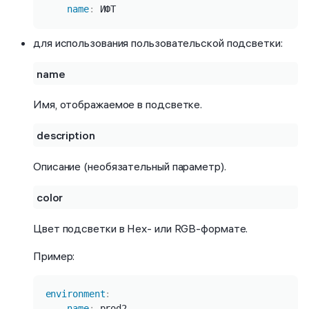
name
:
 ИФТ
для использования пользовательской подсветки:
name
Имя, отображаемое в подсветке.
description
Описание (необязательный параметр).
color
Цвет подсветки в Heх- или RGB-формате.
Пример:
Копировать
environment
:
name
:
 prod2
