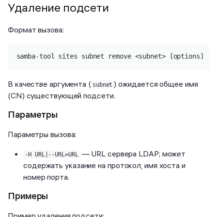
Удаление подсети
Формат вызова:
samba-tool sites subnet remove <subnet> [options]
В качестве аргумента (
) ожидается общее имя
subnet
(CN) существующей подсети.
Параметры
Параметры вызова:
— URL сервера LDAP; может
-H URL|--URL=URL
содержать указание на протокол, имя хоста и
номер порта.
Примеры
Пример удаления подсети: