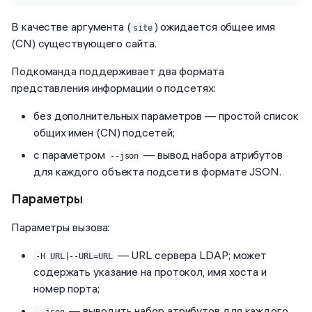
В качестве аргумента (
) ожидается общее имя
site
(CN) существующего сайта.
Подкоманда поддерживает два формата
представления информации о подсетях:
без дополнительных параметров — простой список
общих имен (CN) подсетей;
с параметром
— вывод набора атрибутов
--json
для каждого объекта подсети в формате JSON.
Параметры
Параметры вызова:
— URL сервера LDAP; может
-H URL|--URL=URL
содержать указание на протокол, имя хоста и
номер порта;
— выводить набор атрибутов для каждого
--json