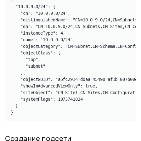
{

  "10.0.9.0/24": {

    "cn": "10.0.9.0/24",

    "distinguishedName": "CN=10.0.9.0/24,CN=Subnets,
    "dn": "CN=10.0.9.0/24,CN=Subnets,CN=Sites,CN=Conf
    "instanceType": 4,

    "name": "10.0.9.0/24",

    "objectCategory": "CN=Subnet,CN=Schema,CN=Configu
    "objectClass": [

      "top",

      "subnet"

    ],

    "objectGUID": "a5fc2914-ddaa-45490-af1b-007b00e82
    "showInAdvancedViewOnly": true,

    "siteObject": "CN=Site1,CN=Sites,CN=Configuration
    "systemFlags": 1073741824

  }

}
Создание подсети