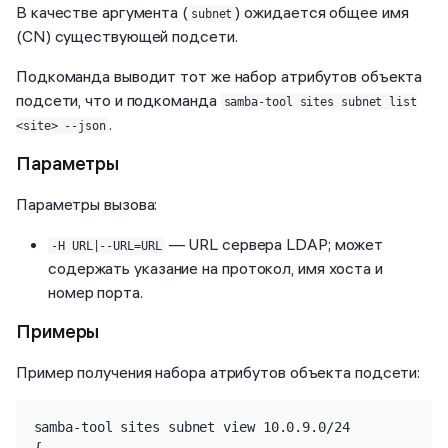
В качестве аргумента (
) ожидается общее имя
subnet
(CN) существующей подсети.
Подкоманда выводит тот же набор атрибутов объекта
подсети, что и подкоманда
samba-tool sites subnet list
.
<site> --json
Параметры
Параметры вызова:
— URL сервера LDAP; может
-H URL|--URL=URL
содержать указание на протокол, имя хоста и
номер порта.
Примеры
Пример получения набора атрибутов объекта подсети:
samba-tool sites subnet view 10.0.9.0/24
