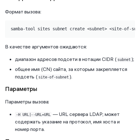
Формат вызова:
samba-tool sites subnet create <subnet> <site-of-sub
В качестве аргументов ожидаются:
диапазон адресов подсети в нотации CIDR (
);
subnet
общее имя (CN) сайта, за которым закрепляется
подсеть (
).
site-of-subnet
Параметры
Параметры вызова:
— URL сервера LDAP; может
-H URL|--URL=URL
содержать указание на протокол, имя хоста и
номер порта.