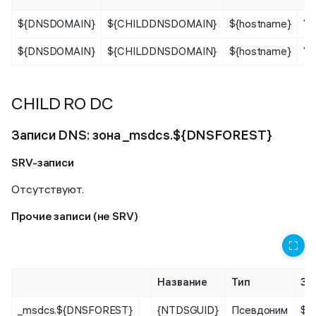
${DNSDOMAIN}
${CHILDDNSDOMAIN}
${hostname}
Уз
${DNSDOMAIN}
${CHILDDNSDOMAIN}
${hostname}
Уз
CHILD RO DC
Записи DNS: зона _msdcs.${DNSFOREST}
SRV-записи
Отсутствуют.
Прочие записи (не SRV)
⛶
Название
Тип
Зн
_msdcs.${DNSFOREST}
{NTDSGUID}
Псевдоним
${