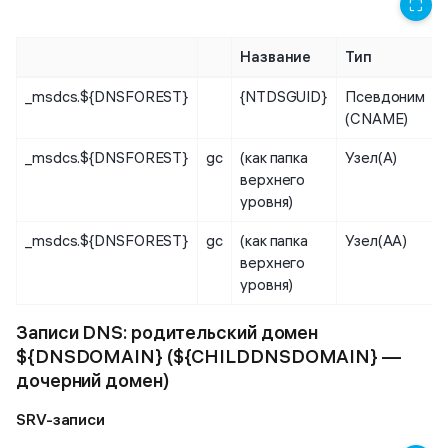
⛶
Название
Тип
_msdcs.${DNSFOREST}
{NTDSGUID}
Псевдоним
(CNAME)
_msdcs.${DNSFOREST}
gc
(как папка
Узел(А)
верхнего
уровня)
_msdcs.${DNSFOREST}
gc
(как папка
Узел(АА)
верхнего
уровня)
Записи DNS: родительский домен
${DNSDOMAIN} (${CHILDDNSDOMAIN} —
дочерний домен)
SRV-записи