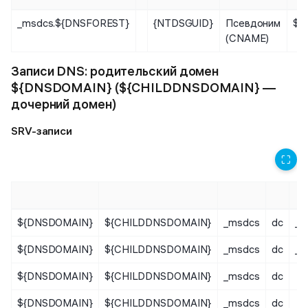
_msdcs.${DNSFOREST}
{NTDSGUID}
Псевдоним
${
(CNAME)
Записи DNS: родительский домен
${DNSDOMAIN} (${CHILDDNSDOMAIN} —
дочерний домен)
SRV-записи
⛶
${DNSDOMAIN}
${CHILDDNSDOMAIN}
_msdcs
dc
_s
${DNSDOMAIN}
${CHILDDNSDOMAIN}
_msdcs
dc
_s
${DNSDOMAIN}
${CHILDDNSDOMAIN}
_msdcs
dc
${DNSDOMAIN}
${CHILDDNSDOMAIN}
_msdcs
dc