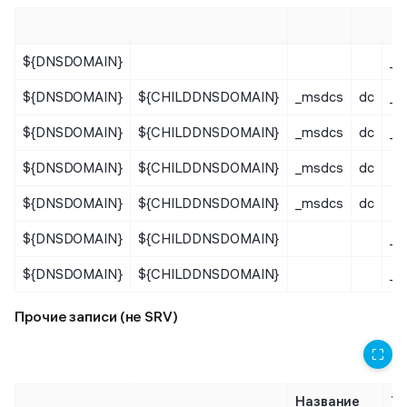
${DNSDOMAIN}
_s
${DNSDOMAIN}
${CHILDDNSDOMAIN}
_msdcs
dc
_s
${DNSDOMAIN}
${CHILDDNSDOMAIN}
_msdcs
dc
_s
${DNSDOMAIN}
${CHILDDNSDOMAIN}
_msdcs
dc
${DNSDOMAIN}
${CHILDDNSDOMAIN}
_msdcs
dc
${DNSDOMAIN}
${CHILDDNSDOMAIN}
_s
${DNSDOMAIN}
${CHILDDNSDOMAIN}
_s
Прочие записи (не SRV)
⛶
Название
Ти