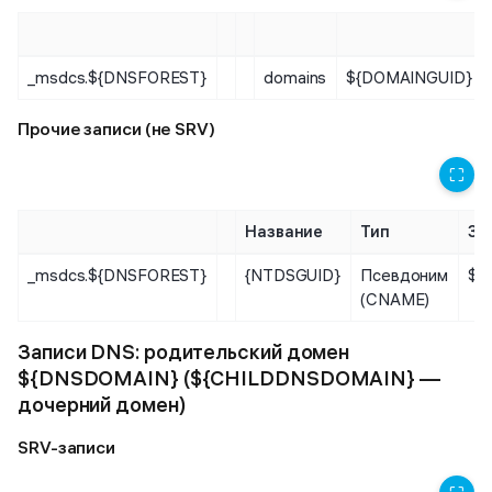
_msdcs.${DNSFOREST}
domains
${DOMAINGUID}
Прочие записи (не SRV)
⛶
Название
Тип
Зн
_msdcs.${DNSFOREST}
{NTDSGUID}
Псевдоним
${
(CNAME)
Записи DNS: родительский домен
${DNSDOMAIN} (${CHILDDNSDOMAIN} —
дочерний домен)
SRV-записи