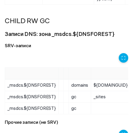
CHILD RW GC
Записи DNS: зона _msdcs.${DNSFOREST}
SRV-записи
⛶
_msdcs.${DNSFOREST}
domains
${DOMAINGUID}
_msdcs.${DNSFOREST}
gc
_sites
_msdcs.${DNSFOREST}
gc
Прочие записи (не SRV)