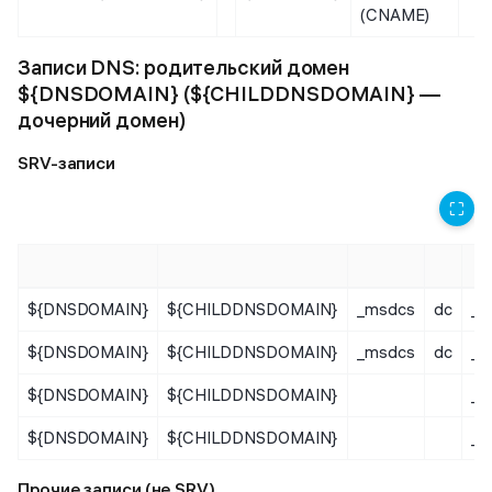
(CNAME)
Записи DNS: родительский домен
${DNSDOMAIN} (${CHILDDNSDOMAIN} —
дочерний домен)
SRV-записи
⛶
${DNSDOMAIN}
${CHILDDNSDOMAIN}
_msdcs
dc
_s
${DNSDOMAIN}
${CHILDDNSDOMAIN}
_msdcs
dc
_s
${DNSDOMAIN}
${CHILDDNSDOMAIN}
_s
${DNSDOMAIN}
${CHILDDNSDOMAIN}
_s
Прочие записи (не SRV)