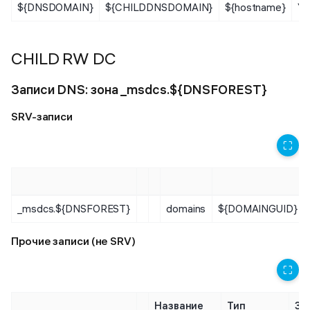
${DNSDOMAIN}
${CHILDDNSDOMAIN}
${hostname}
Уз
CHILD RW DC
Записи DNS: зона _msdcs.${DNSFOREST}
SRV-записи
⛶
_msdcs.${DNSFOREST}
domains
${DOMAINGUID}
Прочие записи (не SRV)
⛶
Название
Тип
Зн