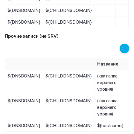
${DNSDOMAIN}
${CHILDDNSDOMAIN}
${DNSDOMAIN}
${CHILDDNSDOMAIN}
Прочие записи (не SRV)
⛶
Название
Ти
${DNSDOMAIN}
${CHILDDNSDOMAIN}
(как папка
Уз
верхнего
уровня)
${DNSDOMAIN}
${CHILDDNSDOMAIN}
(как папка
Уз
верхнего
уровня)
${DNSDOMAIN}
${CHILDDNSDOMAIN}
${hostname}
Уз