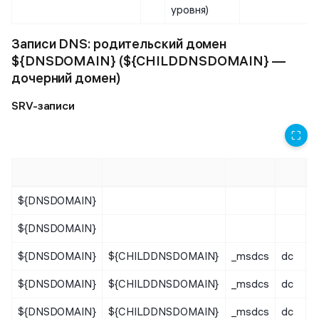
уровня)
Записи DNS: родительский домен
${DNSDOMAIN} (${CHILDDNSDOMAIN} —
дочерний домен)
SRV-записи
⛶
${DNSDOMAIN}
_
${DNSDOMAIN}
${DNSDOMAIN}
${CHILDDNSDOMAIN}
_msdcs
dc
_
${DNSDOMAIN}
${CHILDDNSDOMAIN}
_msdcs
dc
_
${DNSDOMAIN}
${CHILDDNSDOMAIN}
_msdcs
dc