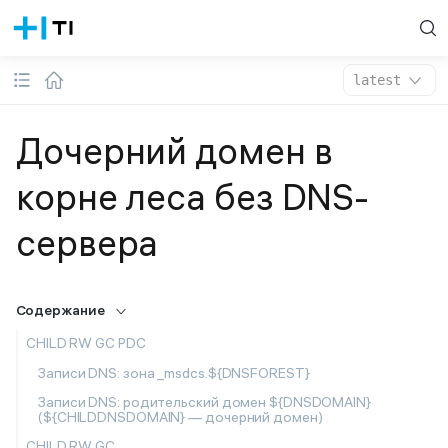
latest
Дочерний домен в
корне леса без DNS-
сервера
Содержание
CHILD RW GC PDC
Записи DNS: зона _msdcs.${DNSFOREST}
Записи DNS: родительский домен ${DNSDOMAIN}
(${CHILDDNSDOMAIN} — дочерний домен)
CHILD RW GC