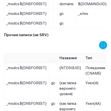
_msdcs.${DNSFOREST}
domains
${DOMAINGUID}
_msdcs.${DNSFOREST}
gc
_sites
_msdcs.${DNSFOREST}
gc
Прочие записи (не SRV)
⛶
Название
Тип
_msdcs.${DNSFOREST}
{NTDSGUID}
Псевдоним
(CNAME)
_msdcs.${DNSFOREST}
gc
(как папка
Узел(А)
верхнего
уровня)
_msdcs.${DNSFOREST}
gc
(как папка
Узел(АА)
верхнего