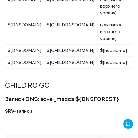
верхнего
уровня)
${DNSDOMAIN}
${CHILDDNSDOMAIN}
(как папка
Уз
верхнего
уровня)
${DNSDOMAIN}
${CHILDDNSDOMAIN}
${hostname}
Уз
${DNSDOMAIN}
${CHILDDNSDOMAIN}
${hostname}
Уз
CHILD RO GC
Записи DNS: зона _msdcs.${DNSFOREST}
SRV-записи
⛶