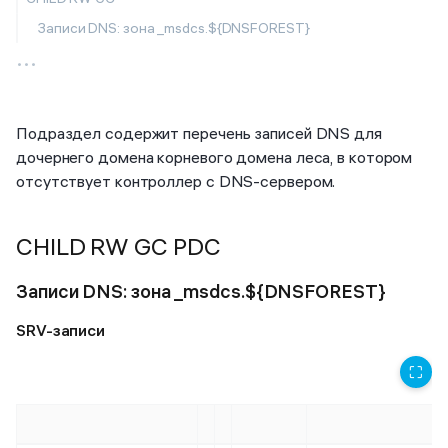
Записи DNS: зона _msdcs.${DNSFOREST}
...
Подраздел содержит перечень записей DNS для
дочернего домена корневого домена леса, в котором
отсутствует контроллер с DNS-сервером.
CHILD RW GC PDC
Записи DNS: зона _msdcs.${DNSFOREST}
SRV-записи
⛶