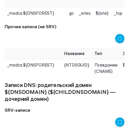
_msdcs.${DNSFOREST}
gc
_sites
${site}
_tcp
Прочие записи (не SRV)
⛶
Название
Тип
Зн
_msdcs.${DNSFOREST}
{NTDSGUID}
Псевдоним
${
(CNAME)
Записи DNS: родительский домен
${DNSDOMAIN} (${CHILDDNSDOMAIN} —
дочерний домен)
SRV-записи
⛶