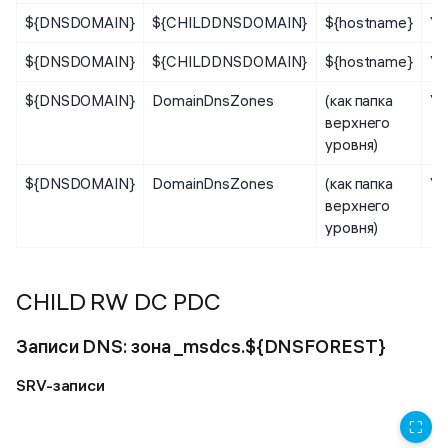
${DNSDOMAIN}
${CHILDDNSDOMAIN}
${hostname}
Уз
${DNSDOMAIN}
${CHILDDNSDOMAIN}
${hostname}
Уз
${DNSDOMAIN}
DomainDnsZones
(как папка
Уз
верхнего
уровня)
${DNSDOMAIN}
DomainDnsZones
(как папка
Уз
верхнего
уровня)
CHILD RW DC PDC
Записи DNS: зона _msdcs.${DNSFOREST}
SRV-записи
⛶