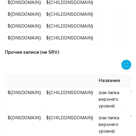
${DNSDOMAIN}
${CHILDDNSDOMAIN}
${DNSDOMAIN}
${CHILDDNSDOMAIN}
${DNSDOMAIN}
${CHILDDNSDOMAIN}
${DNSDOMAIN}
${CHILDDNSDOMAIN}
Прочие записи (не SRV)
⛶
Название
Ти
${DNSDOMAIN}
${CHILDDNSDOMAIN}
(как папка
Уз
верхнего
уровня)
${DNSDOMAIN}
${CHILDDNSDOMAIN}
(как папка
Уз
верхнего
уровня)