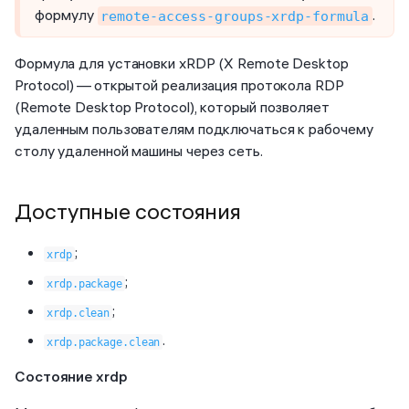
формулу
.
remote-access-groups-xrdp-formula
Формула для установки xRDP (X Remote Desktop
Protocol) — открытой реализация протокола RDP
(Remote Desktop Protocol), который позволяет
удаленным пользователям подключаться к рабочему
столу удаленной машины через сеть.
Доступные состояния
;
xrdp
;
xrdp.package
;
xrdp.clean
.
xrdp.package.clean
Состояние xrdp