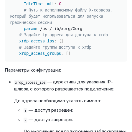
IdleTimeLimit
:
0
# Путь к исполняемому файлу X-сервера, 
который будет использоваться для запуска 
графической сессии
param
:
 /usr/lib/xorg/Xorg

# Задайте ip-адреса для доступа к xrdp
xrdp_access_ips
:
[
]
# Задайте группы доступа к xrdp
xrdp_access_groups
:
[
]
Параметры конфигурации:
— директивы для указания IP-
xrdp_access_ips
шлюза, с которого разрешается подключение;
До адреса необходимо указать символ:
— доступ разрешен;
+
— доступ запрещен.
-
По умолчанию все подключения заблокированы