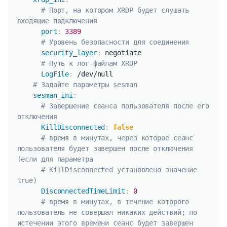
# Порт, на котором XRDP будет слушать 
входящие подключения
port
:
3389
# Уровень безопасности для соединения
security_layer
:
 negotiate

# Путь к лог-файлам XRDP
LogFile
:
 /dev/null

# Задайте параметры sesman
sesman_ini
:
# Завершение сеанса пользователя после его 
отключения
KillDisconnected
:
false
# время в минутах, через которое сеанс 
пользователя будет завершен после отключения 
(если для параметра
# KillDisconnected установлено значение 
true)
DisconnectedTimeLimit
:
0
# время в минутах, в течение которого 
пользователь не совершал никаких действий; по 
истечении этого времени сеанс будет завершен