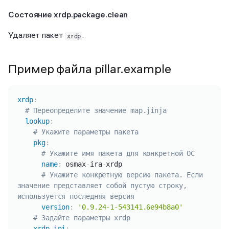
Состояние xrdp.package.clean
Удаляет пакет
.
xrdp
Пример файла pillar.example
Копировать
xrdp
:
# Переопределите значение map.jinja
lookup
:
# Укажите параметры пакета
pkg
:
# Укажите имя пакета для конкретной ОС
name
:
 osmax
-
ira
-
xrdp

# Укажите конкретную версию пакета. Если 
значение представляет собой пустую строку, 
используется последняя версия
version
:
'0.9.24-1-543141.6e94b8a0'
# Задайте параметры xrdp
xrdp_ini
: