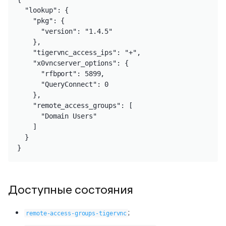
  "lookup": {

    "pkg": {

      "version": "1.4.5"

    },

    "tigervnc_access_ips": "+",

    "x0vncserver_options": {

      "rfbport": 5899,

      "QueryConnect": 0

    },

    "remote_access_groups": [

      "Domain Users"

    ]

  }

}
Доступные состояния
;
remote-access-groups-tigervnc