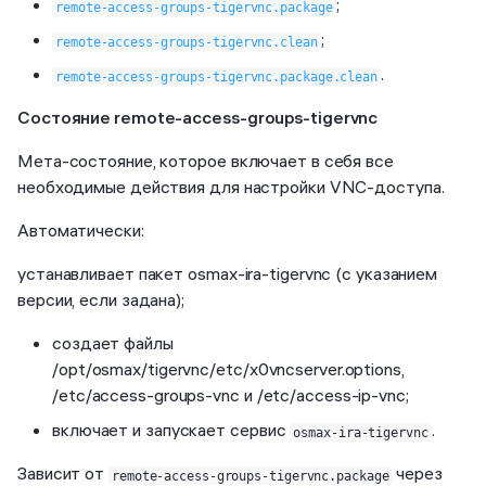
;
remote-access-groups-tigervnc.package
;
remote-access-groups-tigervnc.clean
.
remote-access-groups-tigervnc.package.clean
Состояние remote-access-groups-tigervnc
Мета-состояние, которое включает в себя все
необходимые действия для настройки VNC-доступа.
Автоматически:
устанавливает пакет osmax-ira-tigervnc (с указанием
версии, если задана);
создает файлы
/opt/osmax/tigervnc/etc/x0vncserver.options,
/etc/access-groups-vnc и /etc/access-ip-vnc;
включает и запускает сервис
.
osmax-ira-tigervnc
Зависит от
через
remote-access-groups-tigervnc.package