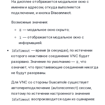
На дисплее отображается модальное окно с
именем и адресом, откуда выполняется
подключение, и кнопка
Disconnect
.
Возможные значения:
— модальное окно скрыто;
0
— отображается модальное окно с
1
информацией.
— время (в секундах), по истечении
IdleTimeout
которого неактивное соединение VNC будет
разорвано. Значение по умолчанию —
, что
0
означает, что простаивающие соединения никогда
не будут разорваны.
Для VNC со стороны Guacamole существует
автопереподключение (autoreconnect) сессии,
поэтому по истечении настроенного значения
воспроизводится один из сценариев:
IdleTimeout