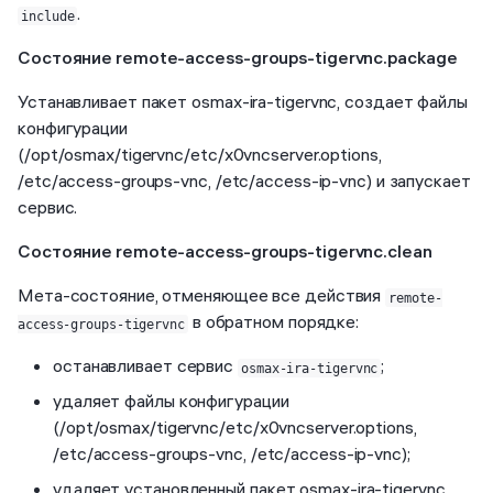
.
include
Состояние remote-access-groups-tigervnc.package
Устанавливает пакет osmax-ira-tigervnc, создает файлы
конфигурации
(/opt/osmax/tigervnc/etc/x0vncserver.options,
/etc/access-groups-vnc, /etc/access-ip-vnc) и запускает
сервис.
Состояние remote-access-groups-tigervnc.clean
Мета-состояние, отменяющее все действия
remote-
в обратном порядке:
access-groups-tigervnc
останавливает сервис
;
osmax-ira-tigervnc
удаляет файлы конфигурации
(/opt/osmax/tigervnc/etc/x0vncserver.options,
/etc/access-groups-vnc, /etc/access-ip-vnc);
удаляет установленный пакет osmax-ira-tigervnc.