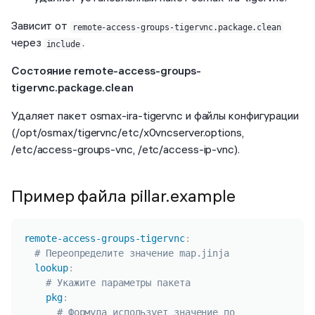
Зависит от
remote-access-groups-tigervnc.package.clean
через
.
include
Состояние remote-access-groups-
tigervnc.package.clean
Удаляет пакет osmax-ira-tigervnc и файлы конфигурации
(/opt/osmax/tigervnc/etc/x0vncserver.options,
/etc/access-groups-vnc, /etc/access-ip-vnc).
Пример файла pillar.example
Копировать
remote-access-groups-tigervnc
:
# Переопределите значение map.jinja
lookup
:
# Укажите параметры пакета
pkg
:
# Формула использует значение по 