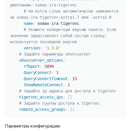
умолчанию: osmax-ira-tigervnc
# На Astra Linux автоматически заменяется 
на osmax-ira-tigervnc-astra1.7 или -astra1.8
name
:
 osmax
-
ira
-
tigervnc

# Укажите конкретную версию пакета. Если 
значение представляет собой пустую строку, 
используется последняя версия
version
:
'1.3.0'
# Задайте параметры x0vncserver
x0vncserver_options
:
rfbport
:
5899
QueryConnect
:
1
QueryConnectTimeout
:
15
ShowRemoteConnect
:
1
# Задайте ip-адреса для доступа к tigervnc
tigervnc_access_ips
:
[
]
# Задайте группы доступа к tigervnc
remote_access_groups
:
[
]
Параметры конфигурации: