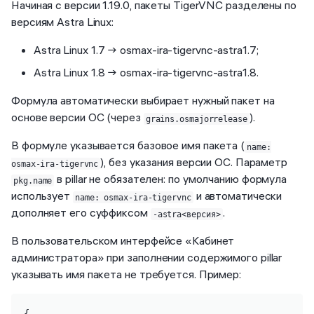
Начиная с версии 1.19.0, пакеты TigerVNC разделены по
версиям Astra Linux:
Astra Linux 1.7 → osmax-ira-tigervnc-astra1.7;
Astra Linux 1.8 → osmax-ira-tigervnc-astra1.8.
Формула автоматически выбирает нужный пакет на
основе версии ОС (через
).
grains.osmajorrelease
В формуле указывается базовое имя пакета (
name:
), без указания версии ОС. Параметр
osmax-ira-tigervnc
в pillar не обязателен: по умолчанию формула
pkg.name
использует
и автоматически
name: osmax-ira-tigervnc
дополняет его суффиксом
.
-astra<версия>
В пользовательском интерфейсе «Кабинет
администратора» при заполнении содержимого pillar
указывать имя пакета не требуется. Пример:
{
