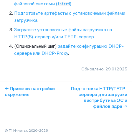
файловой системы (
)
.
initrd
Подготовьте артефакты с установочными файлами
загрузчика
.
Загрузите установочные файлы загрузчика на
HTTP(S)-сервер и/или TFTP-сервер
.
(Опциональный шаг)
задайте конфигурацию DHCP-
сервера или DHCP-Proxy
.
Обновлено:
29.01.2025
← Примеры настройки
Подготовка HTTP/TFTP-
окружения
сервера для загрузки
дистрибутива ОС и
файлов ядра →
© Т1 Иннотех, 2020–2026