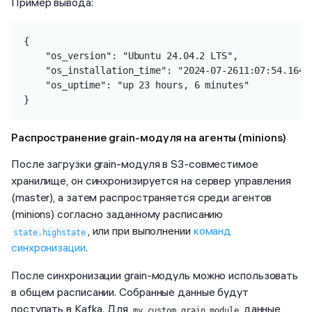
Пример вывода:
{

    "os_version": "Ubuntu 24.04.2 LTS",

    "os_installation_time": "2024-07-2611:07:54.16462
    "os_uptime": "up 23 hours, 6 minutes"

}
Распространение grain-модуля на агенты (minions)
После загрузки grain-модуля в S3-совместимое
хранилище, он синхронизируется на сервер управления
(master), а затем распространяется среди агентов
(minions) согласно заданному расписанию
, или при выполнении
команд
state.highstate
синхронизации
.
После синхронизации grain-модуль можно использовать
в общем расписании. Собранные данные будут
поступать в Kafka. Для
данные
my_custom_grain_module