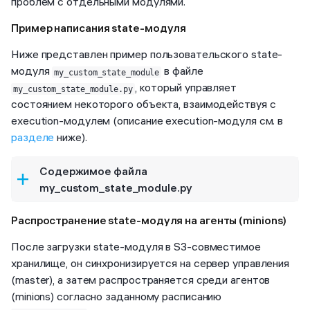
проблем с отдельными модулями.
Пример написания state-модуля
Ниже представлен пример пользовательского state-
модуля
в файле
my_custom_state_module
, который управляет
my_custom_state_module.py
состоянием некоторого объекта, взаимодействуя с
execution-модулем (описание execution-модуля см. в
разделе
ниже).
Содержимое файла
my_custom_state_module.py
Распространение state-модуля на агенты (minions)
После загрузки state-модуля в S3-совместимое
хранилище, он синхронизируется на сервер управления
(master), а затем распространяется среди агентов
(minions) согласно заданному расписанию