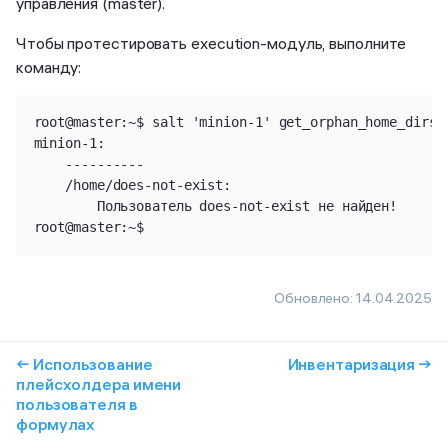
управления (master).
Чтобы протестировать execution-модуль, выполните
команду:
root@master:~$ salt 'minion-1' get_orphan_home_dirs

minion-1:

    ----------

    /home/does-not-exist:

        Пользователь does-not-exist не найден!

root@master:~$
Обновлено:
14.04.2025
← Использование
Инвентаризация →
плейсхолдера имени
пользователя в
формулах