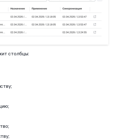
жит столбцы:
ству;
;
цию;
тво;
тву;