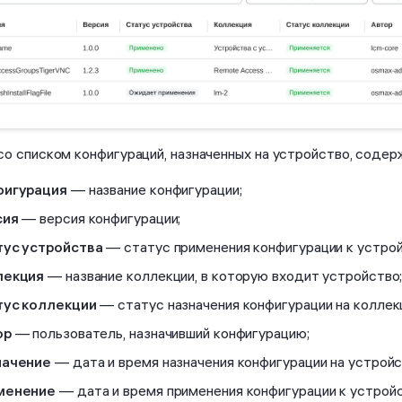
со списком конфигураций, назначенных на устройство, содер
фигурация
— название конфигурации;
сия
— версия конфигурации;
тус устройства
— статус применения конфигурации к устрой
лекция
— название коллекции, в которую входит устройство
тус коллекции
— статус назначения конфигурации на коллек
ор
— пользователь, назначивший конфигурацию;
начение
— дата и время назначения конфигурации на устройс
менение
— дата и время применения конфигурации к устройс