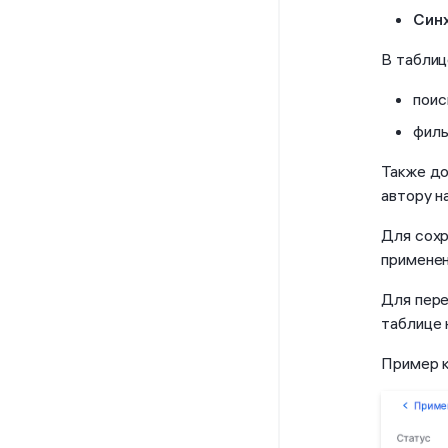
Син
В таблиц
поис
филь
Также до
автору н
Для сохр
примене
Для пере
таблице
Пример к