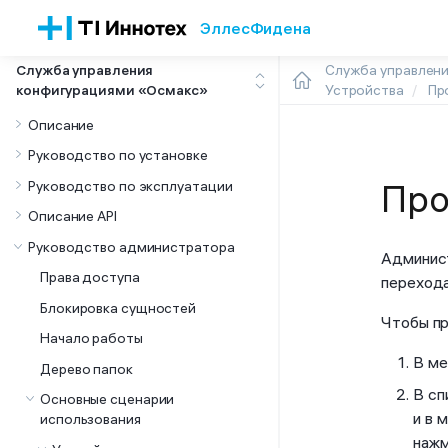
Эллес
Фидена
Служба управления
Служба управлен
конфигурациями «Осмакс»
Устройства
Пр
Описание
Руководство по установке
Руководство по эксплуатации
Про
Описание API
Руководство администратора
Админист
Права доступа
перехода
Блокировка сущностей
Чтобы пр
Начало работы
В ме
Дерево папок
В сп
Основные сценарии
и в 
использования
наж